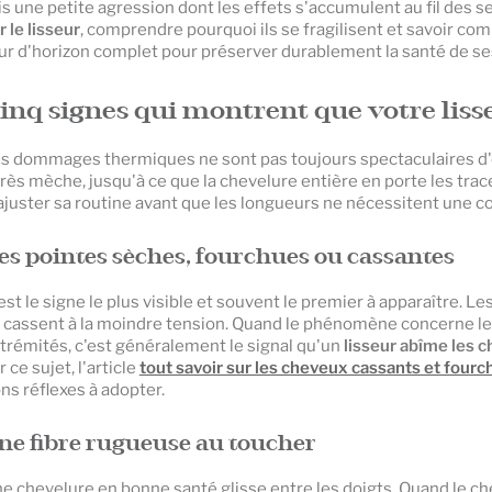
is une petite agression dont les effets s'accumulent au fil des 
r le lisseur
, comprendre pourquoi ils se fragilisent et savoir com
ur d'horizon complet pour préserver durablement la santé de se
inq signes qui montrent que votre lis
s dommages thermiques ne sont pas toujours spectaculaires d'em
rès mèche, jusqu'à ce que la chevelure entière en porte les trac
ajuster sa routine avant que les longueurs ne nécessitent une co
es pointes sèches, fourchues ou cassantes
est le signe le plus visible et souvent le premier à apparaître. 
 cassent à la moindre tension. Quand le phénomène concerne le
trémités, c'est généralement le signal qu'un
lisseur abîme les 
r ce sujet, l'article
tout savoir sur les cheveux cassants et fourc
ns réflexes à adopter.
ne fibre rugueuse au toucher
e chevelure en bonne santé glisse entre les doigts. Quand le ch