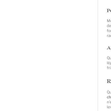
P
Mè
de
fo
ra
A
Qu
lé
fr
R
Qu
ch
n'
le