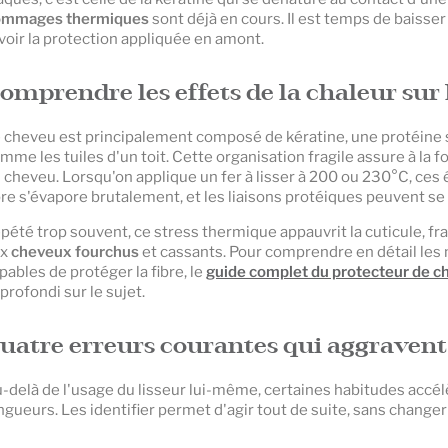
ommages thermiques
sont déjà en cours. Il est temps de baisser
voir la protection appliquée en amont.
omprendre les effets de la chaleur sur l
 cheveu est principalement composé de kératine, une protéine s
mme les tuiles d'un toit. Cette organisation fragile assure à la foi
 cheveu. Lorsqu'on applique un fer à lisser à 200 ou 230°C, ces é
bre s'évapore brutalement, et les liaisons protéiques peuvent se
pété trop souvent, ce stress thermique appauvrit la cuticule, fragil
ux
cheveux fourchus
et cassants. Pour comprendre en détail les
pables de protéger la fibre, le
guide complet du protecteur de c
profondi sur le sujet.
uatre erreurs courantes qui aggravent 
-delà de l'usage du lisseur lui-même, certaines habitudes accél
ngueurs. Les identifier permet d'agir tout de suite, sans change