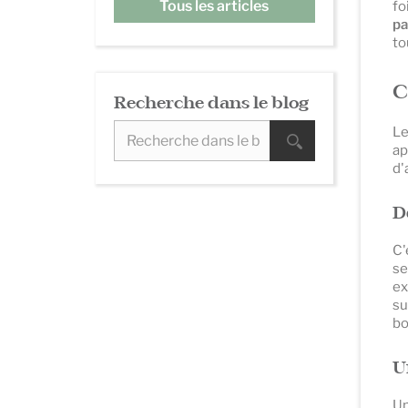
Tous les articles
fo
pa
to
C
Recherche dans le blog
Le
ap
d'
D
C'
se
ex
su
bo
U
Un