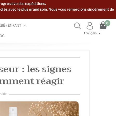
rogressive des expéditions.
édiés avec le plus grand soin. Nous vous remercions sincèrement de

0


ÉBÉ / ENFANT
Français

OG
eur : les signes
omment réagir
Druide