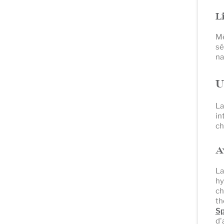
L
Mê
sé
na
U
La
in
ch
A
La
hy
ch
th
Sp
d'