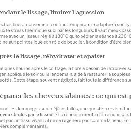
endant le lissage, limiter l'agression
ches fines, mouvement continu, température adaptée à son type 
ux le stress thermique subi par les longueurs. Il vaut mieux pas
rme avec un lisseur réglé à 180°C qu'expédier la séance à 230°
cine aux pointes joue son rôle de bouclier, à condition d'être bien
près le lissage, réhydrater et apaiser
elques heures après le coiffage, la fibre a besoin de retrouver s
ger, appliqué le soir ou le lendemain, aide à restaurer la soupless
isottis. Cette étape, souvent négligée, fait toute la différence sur
éparer les cheveux abîmés : ce qui est 
and les dommages sont déjà installés, une question revient tou
eveux brûlés par le lisseur
? La réponse mérite d'être nuancée. L
est pas un tissu vivant : il ne se régénère pas comme la peau. En r
viers complémentaires.