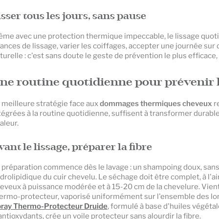
isser tous les jours, sans pause
me avec une protection thermique impeccable, le lissage quotidi
ances de lissage, varier les coiffages, accepter une journée sur
turelle : c'est sans doute le geste de prévention le plus efficace, e
ne routine quotidienne pour prévenir
 meilleure stratégie face aux
dommages thermiques cheveux
re
tégrées à la routine quotidienne, suffisent à transformer durabl
aleur.
vant le lissage, préparer la fibre
 préparation commence dès le lavage : un shampoing doux, sans s
drolipidique du cuir chevelu. Le séchage doit être complet, à l'ai
eveux à puissance modérée et à 15-20 cm de la chevelure. Vient en
ermo-protecteur, vaporisé uniformément sur l'ensemble des lon
ray Thermo-Protecteur Druide
, formulé à base d'huiles végétal
antioxydants, crée un voile protecteur sans alourdir la fibre.