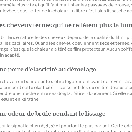
emmêle plus vite et qu'il faut multiplier les passages de brosse, c
ulevées sous l'effet de la chaleur. La fibre n'est plus lisse, elle a
es cheveux ternes qui ne reflètent plus la lu
 brillance naturelle des cheveux dépend de la qualité du film lipi
ailles capillaires. Quand les cheveux deviennent
secs
et ternes,
vage, c'est que la chaleur a altéré ce film protecteur. Aucun coiff
in adapté.
ne perte d'élasticité au démêlage
 cheveu en bonne santé s'étire légèrement avant de revenir à sa 
aleur perd cette élasticité : il casse net dès qu'on tire dessus, s
endre une mèche entre ses doigts, l'étirer doucement. Si elle ro
 eau et en kératine.
ne odeur de brûlé pendant le lissage
est le signal le plus négligé et pourtant le plus parlant. Cette 
aques, c'est celle de la kératine qui se dénature au contact d'une