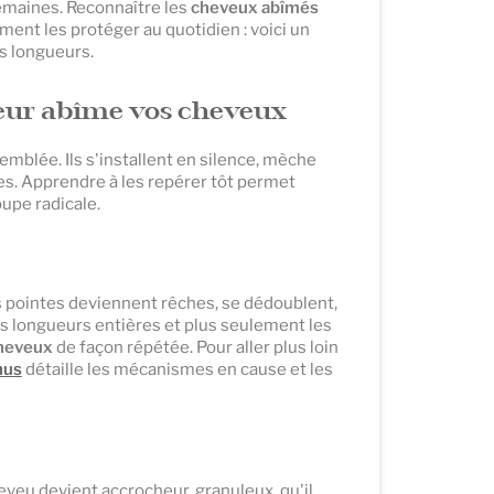
semaines. Reconnaître les
cheveux abîmés
ment les protéger au quotidien : voici un
s longueurs.
seur abîme vos cheveux
blée. Ils s'installent en silence, mèche
es. Apprendre à les repérer tôt permet
upe radicale.
Les pointes deviennent rêches, se dédoublent,
s longueurs entières et plus seulement les
cheveux
de façon répétée. Pour aller plus loin
hus
détaille les mécanismes en cause et les
eveu devient accrocheur, granuleux, qu'il