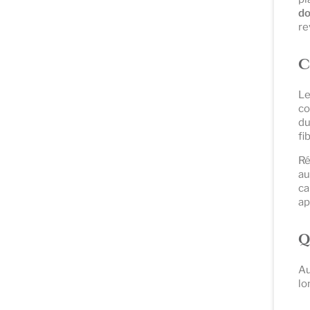
d
re
C
Le
co
du
fi
Ré
a
ca
ap
Q
Au
lo