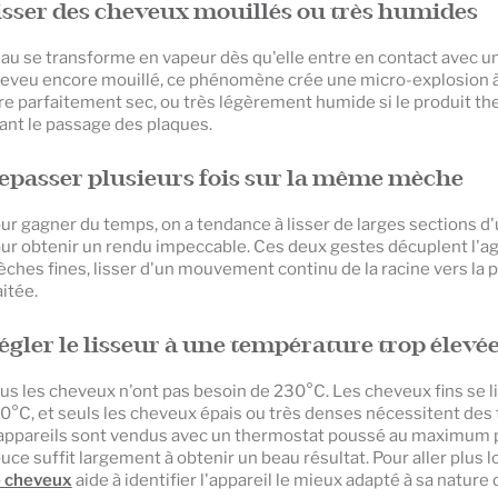
isser des cheveux mouillés ou très humides
eau se transforme en vapeur dès qu'elle entre en contact avec u
eveu encore mouillé, ce phénomène crée une micro-explosion à l
re parfaitement sec, ou très légèrement humide si le produit t
ant le passage des plaques.
epasser plusieurs fois sur la même mèche
ur gagner du temps, on a tendance à lisser de larges sections d'
ur obtenir un rendu impeccable. Ces deux gestes décuplent l'a
ches fines, lisser d'un mouvement continu de la racine vers la po
aitée.
égler le lisseur à une température trop élevé
us les cheveux n'ont pas besoin de 230°C. Les cheveux fins se 
0°C, et seuls les cheveux épais ou très denses nécessitent de
appareils sont vendus avec un thermostat poussé au maximum p
uce suffit largement à obtenir un beau résultat. Pour aller plus lo
 cheveux
aide à identifier l'appareil le mieux adapté à sa nature