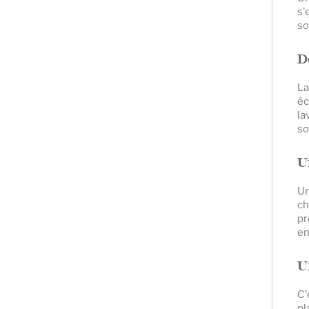
s'
so
D
La
éc
la
so
U
Un
ch
pr
en
U
C'
pl