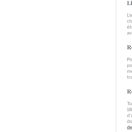
L
L'
ch
êt
av
R
Po
po
mè
tr
R
To
18
d'
do
de