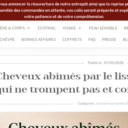
s annoncer la réouverture de notre entrepôt ainsi que la reprise p
ensemble des commandes en attente, vos colis seront préparés et exp
votre patience et de votre compréhension.
ÈNE & CORPS
ECOTRAIL
VISAGE
PEAU SENSIBLE
B
 CHÈVRE
BONNES AFFAIRES
COFFRETS
FAQ
PRESSE
BL
Publié le : 07/05/2026
Cheveux abîmés par le liss
qui ne trompent pas et c
- Catégories :
Journal et actualités 