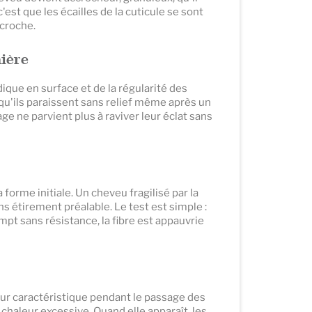
'est que les écailles de la cuticule se sont
ccroche.
mière
dique en surface et de la régularité des
 qu'ils paraissent sans relief même après un
age ne parvient plus à raviver leur éclat sans
forme initiale. Un cheveu fragilisé par la
ans étirement préalable. Le test est simple :
mpt sans résistance, la fibre est appauvrie
odeur caractéristique pendant le passage des
 chaleur excessive. Quand elle apparaît, les