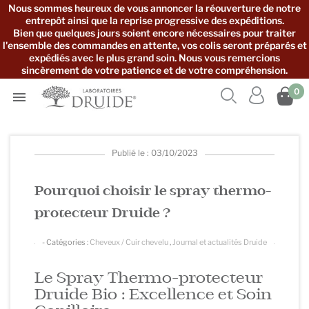
Nous sommes heureux de vous annoncer la réouverture de notre
entrepôt ainsi que la reprise progressive des expéditions.
Bien que quelques jours soient encore nécessaires pour traiter
l'ensemble des commandes en attente, vos colis seront préparés et
expédiés avec le plus grand soin. Nous vous remercions
sincèrement de votre patience et de votre compréhension.



0

Publié le : 03/10/2023
Pourquoi choisir le spray thermo-
protecteur Druide ?
- Catégories :
Cheveux / Cuir chevelu
,
Journal et actualités Druide
Le Spray Thermo-protecteur
Druide Bio : Excellence et Soin