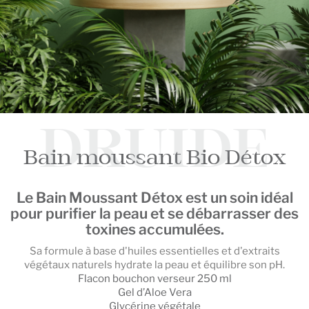
DRUIDE
Bain moussant Bio Détox
Le
Bain Moussant Détox
est un soin idéal
pour
purifier
la peau et se débarrasser des
toxines
accumulées.
Sa formule à base d'huiles essentielles et d'extraits
végétaux naturels hydrate la peau et équilibre son pH.
Flacon bouchon verseur 250 ml
Gel d’Aloe Vera
Glycérine
végétale