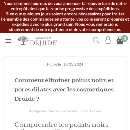
Nous sommes heureux de vous annoncer la réouverture de notre
entrepôt ainsi que la reprise progressive des expéditions.
Bien que quelques jours soient encore nécessaires pour traiter
l'ensemble des commandes en attente, vos colis seront préparés et
expédiés avec le plus grand soin. Nous vous remercions
sincèrement de votre patience et de votre compréhension.



0

Publié le : 10/05/2024
Comment éliminer points noirs et
pores dilatés avec les cosmétiques
Druide ?
- Catégories :
Journal et actualités Druide
,
La peau
Comprendre les points noirs