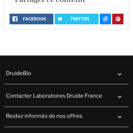
Partager ce contenu
FACEBOOK
TWITTER
DruideBio

Contacter Laboratoires Druide France
keyboard_arrow_down
Restez informés de nos offres
