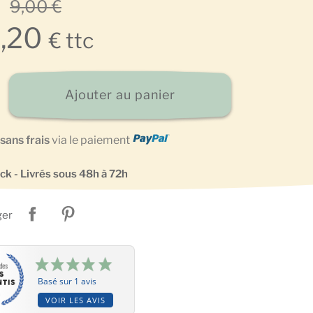
9,00 €
7,20
€ ttc
Ajouter au panier
sans frais
via le paiement
ck - Livrés sous 48h à 72h
ger
Basé sur 1 avis
VOIR LES AVIS