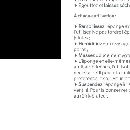
Égouttez et
laissez séc
À chaque utilisation :
Ramollissez
l’éponge av
l’utiliser. Ne pas tordre 
jointes ;
Humidifiez
votre visage 
pores ;
Massez
doucement votre
L’éponge en elle-même ne
antibactériennes, l’utilisa
nécessaire. Il peut être ut
préférence le soir. Pour la
Suspendez
l’éponge à l’
ventilé. Pour la conserver
au réfrigérateur.