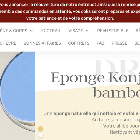
s annoncer la réouverture de notre entrepôt ainsi que la reprise p
ensemble des commandes en attente, vos colis seront préparés et exp
votre patience et de votre compréhension.
ÈNE & CORPS
ECOTRAIL
VISAGE
PEAU SENSIBLE
B
 CHÈVRE
BONNES AFFAIRES
COFFRETS
FAQ
PRESSE
BL
DR
Eponge Konj
bambo
Une
éponge
naturelle
qui
nettoie
et
exfolie
Au fur et à mesure, la 
Votre alliée pou
Nettoyant vé