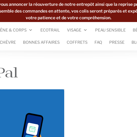
s annoncer la réouverture de notre entrepôt ainsi que la reprise p
ensemble des commandes en attente, vos colis seront préparés et exp
votre patience et de votre compréhension.
ÈNE & CORPS
ECOTRAIL
VISAGE
PEAU SENSIBLE
B
 CHÈVRE
BONNES AFFAIRES
COFFRETS
FAQ
PRESSE
BL
Pal