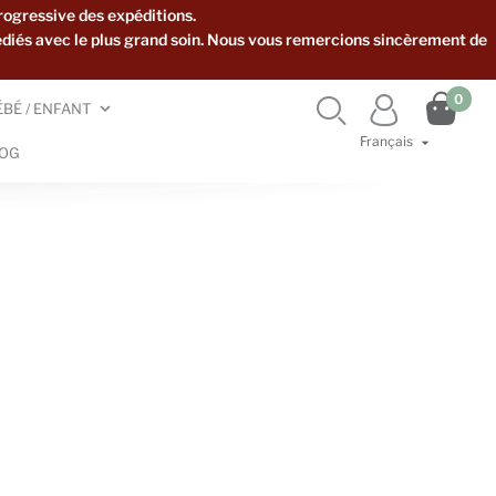
rogressive des expéditions.
édiés avec le plus grand soin. Nous vous remercions sincèrement de

0


ÉBÉ / ENFANT
Français

OG