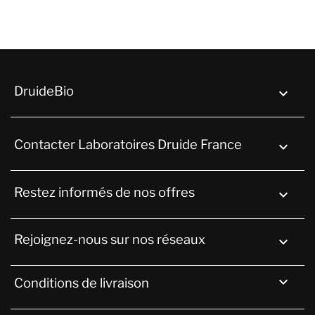
DruideBio

Contacter Laboratoires Druide France
keyboard_arrow_down
Restez informés de nos offres

Rejoignez-nous sur nos réseaux


Conditions de livraison