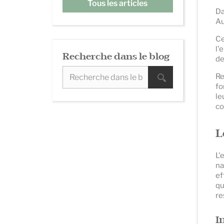
Tous les articles
Da
Au
Ce
l'
Recherche dans le blog
de
Re
fo
le
co
L
L'
na
ef
qu
re
I