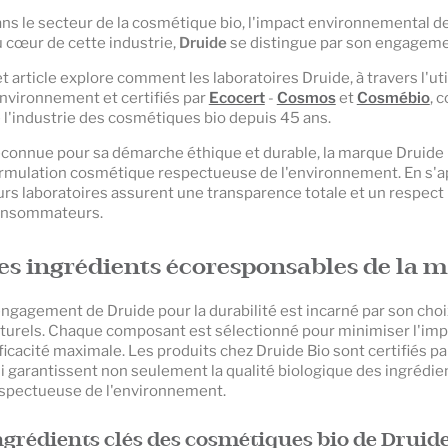
ns le secteur de la cosmétique bio, l'impact environnemental d
 cœur de cette industrie,
Druide
se distingue par son engagemen
t article explore comment les laboratoires Druide, à travers l'ut
environnement et certifiés par
Ecocert
-
Cosmos
et
Cosmébio
, 
 l'industrie des cosmétiques bio depuis 45 ans.
connue pour sa démarche éthique et durable, la marque Druide i
rmulation cosmétique respectueuse de l'environnement. En s'ap
urs laboratoires assurent une transparence totale et un respect 
nsommateurs.
es ingrédients écoresponsables de la 
engagement de Druide pour la durabilité est incarné par son cho
turels. Chaque composant est sélectionné pour minimiser l'imp
ficacité maximale. Les produits chez Druide Bio sont certifiés p
i garantissent non seulement la qualité biologique des ingrédie
spectueuse de l'environnement.
ngrédients clés des cosmétiques bio de Druide