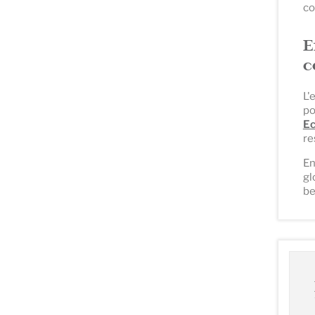
co
E
c
L'
po
Ec
re
En
gl
be