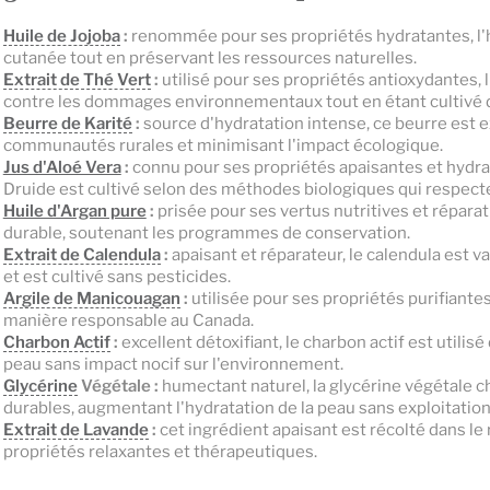
Huile de Jojoba
:
renommée pour ses propriétés hydratantes, l'hu
cutanée tout en préservant les ressources naturelles.
Extrait de Thé Vert
:
utilisé pour ses propriétés antioxydantes, l
contre les dommages environnementaux tout en étant cultivé 
Beurre de Karité
:
source d'hydratation intense, ce beurre est e
communautés rurales et minimisant l'impact écologique.
Jus d'Aloé Vera
:
connu pour ses propriétés apaisantes et hydrata
Druide est cultivé selon des méthodes biologiques qui respect
Huile d'Argan pure
:
prisée pour ses vertus nutritives et réparat
durable, soutenant les programmes de conservation.
Extrait de Calendula
:
apaisant et réparateur, le calendula est v
et est cultivé sans pesticides.
Argile de Manicouagan
:
utilisée pour ses propriétés purifiantes 
manière responsable au Canada.
Charbon Actif
:
excellent détoxifiant, le charbon actif est utilisé
peau sans impact nocif sur l'environnement.
Glycérine
Végétale :
humectant naturel, la glycérine végétale c
durables, augmentant l'hydratation de la peau sans exploitation
Extrait de Lavande
:
cet ingrédient apaisant est récolté dans le 
propriétés relaxantes et thérapeutiques.