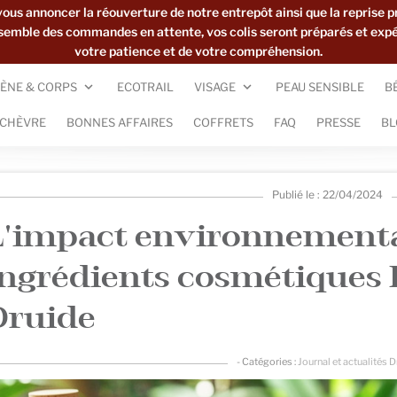
s annoncer la réouverture de notre entrepôt ainsi que la reprise p
ensemble des commandes en attente, vos colis seront préparés et exp
votre patience et de votre compréhension.
ÈNE & CORPS
ECOTRAIL
VISAGE
PEAU SENSIBLE
B
 CHÈVRE
BONNES AFFAIRES
COFFRETS
FAQ
PRESSE
BL
Publié le : 22/04/2024
L'impact environnementa
ingrédients cosmétiques B
Druide
- Catégories :
Journal et actualités 