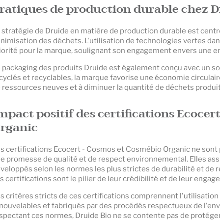
ratiques de production durable chez D
 stratégie de Druide en matière de production durable est centré
nimisation des déchets. L'utilisation de technologies vertes dan
iorité pour la marque, soulignant son engagement envers une e
 packaging des produits Druide est également conçu avec un souc
cyclés et recyclables, la marque favorise une économie circulai
 ressources neuves et à diminuer la quantité de déchets produit
mpact positif des certifications Ecoce
rganic
s certifications Ecocert - Cosmos et Cosmébio Organic ne sont p
e promesse de qualité et de respect environnemental. Elles as
veloppés selon les normes les plus strictes de durabilité et de 
s certifications sont le pilier de leur crédibilité et de leur eng
s critères stricts de ces certifications comprennent l'utilisati
nouvelables et fabriqués par des procédés respectueux de l'en
spectant ces normes, Druide Bio ne se contente pas de protéger