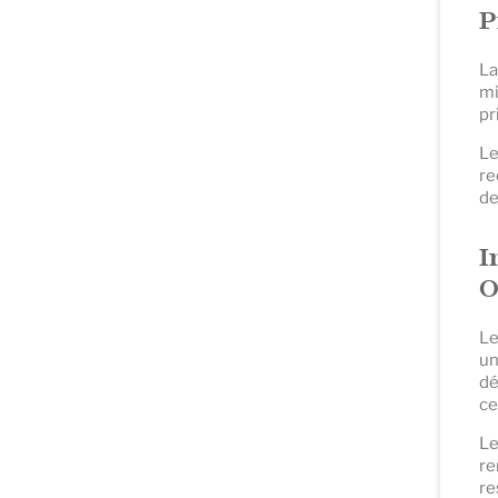
P
La
mi
pr
Le
re
de
I
O
Le
un
dé
ce
Le
re
re