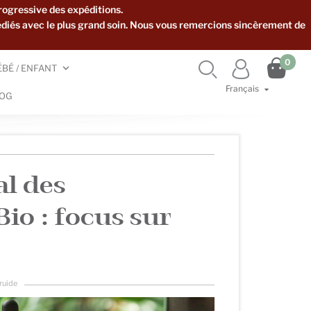
rogressive des expéditions.
édiés avec le plus grand soin. Nous vous remercions sincèrement de

0


ÉBÉ / ENFANT
Français

OG
l des
io : focus sur
Druide