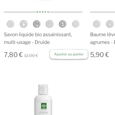
Savon liquide bio assainissant,
Baume lèvre
multi-usage - Druide
agrumes - 
7,80 €
5,90 €
Ajouter au panier
12,00 €