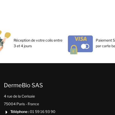
Réception de votre colis entre
Paiement S
3 et 4 jours
par carte b
DermeBio SAS
4 rue de la Cerisaie
75004 Paris - France
Téléphone :
01 59 16 93 90
