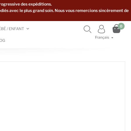
rogressive des expéditions.
édiés avec le plus grand soin. Nous vous remercions sincèrement de

0


ÉBÉ / ENFANT
Français

OG