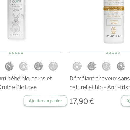
nt bébé bio, corps et
Démêlant cheveux sans 
Druide BioLove
naturel et bio - Anti-fris
17,90 €
Ajouter au panier
A