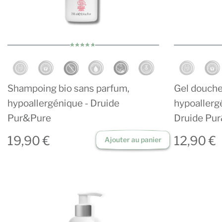
Shampoing bio sans parfum,
Gel douche
hypoallergénique - Druide
hypoallerg
Pur&Pure
Druide Pu
19,90 €
12,90 €
Ajouter au panier