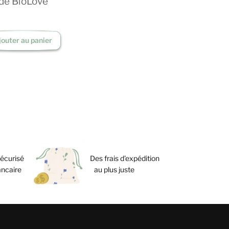
ide BioLove
jouter au panier
écurisé
Des frais d'expédition
ancaire
au plus juste