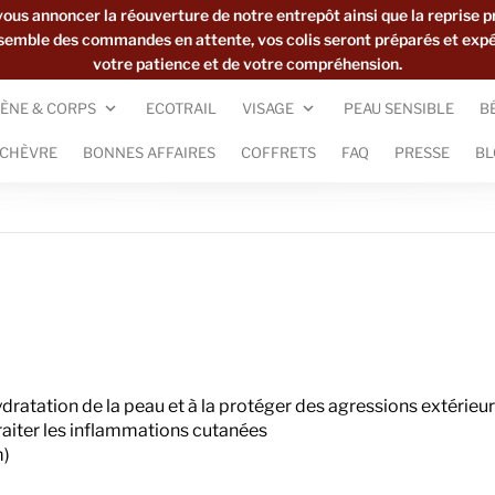
s annoncer la réouverture de notre entrepôt ainsi que la reprise p
ensemble des commandes en attente, vos colis seront préparés et exp
votre patience et de votre compréhension.
ÈNE & CORPS
ECOTRAIL
VISAGE
PEAU SENSIBLE
B
 CHÈVRE
BONNES AFFAIRES
COFFRETS
FAQ
PRESSE
BL
ydratation de la peau et à la protéger des agressions extérieu
raiter les inflammations cutanées
m)