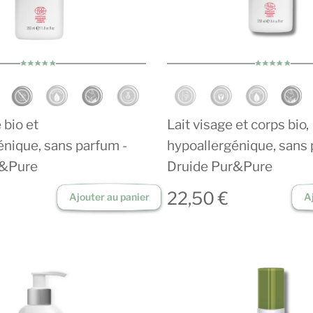
 bio et
Lait visage et corps bio,
énique, sans parfum -
hypoallergénique, sans 
r&Pure
Druide Pur&Pure
22,50 €
Ajouter au panier
A