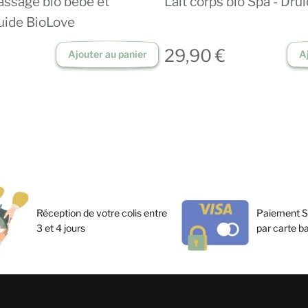
assage bio bébé et
Lait corps bio Spa - Dru
ruide BioLove
29,90 €
Ajouter au panier
A
Réception de votre colis entre
Paiement S
3 et 4 jours
par carte b