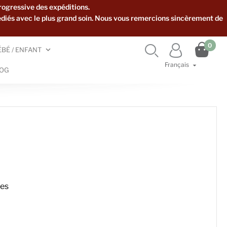
rogressive des expéditions.
édiés avec le plus grand soin. Nous vous remercions sincèrement de

0


ÉBÉ / ENFANT
Français

OG
res