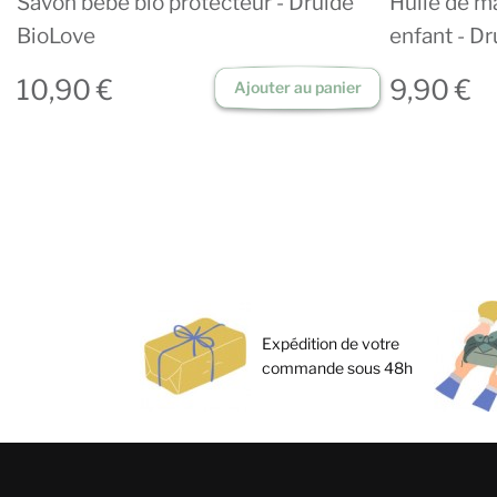
Savon bébé bio protecteur - Druide
Huile de m
BioLove
enfant - D
10,90 €
9,90 €
Ajouter au panier
Expédition de votre
commande sous 48h