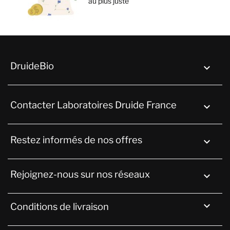
au plus juste
DruideBio

Contacter Laboratoires Druide France
keyboard_arrow_down
Restez informés de nos offres

Rejoignez-nous sur nos réseaux


Conditions de livraison