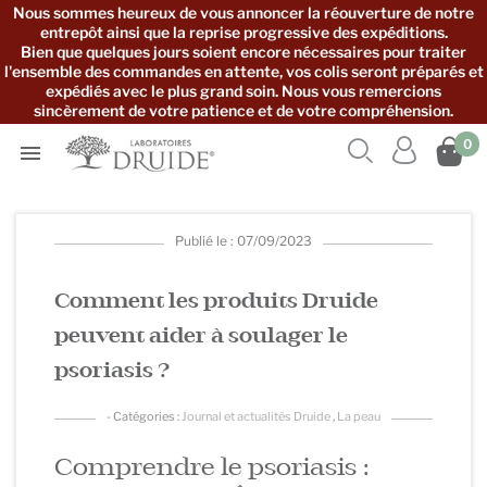
Nous sommes heureux de vous annoncer la réouverture de notre
entrepôt ainsi que la reprise progressive des expéditions.
Bien que quelques jours soient encore nécessaires pour traiter
l'ensemble des commandes en attente, vos colis seront préparés et
expédiés avec le plus grand soin. Nous vous remercions
sincèrement de votre patience et de votre compréhension.



0

Publié le : 07/09/2023
Comment les produits Druide
peuvent aider à soulager le
psoriasis ?
- Catégories :
Journal et actualités Druide
,
La peau
Comprendre le psoriasis :