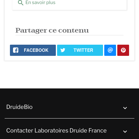
search
En savoir plus
Partager ce contenu
FACEBOOK
TWITTER
DruideBio

Contacter Laboratoires Druide France
keyboard_arrow_down